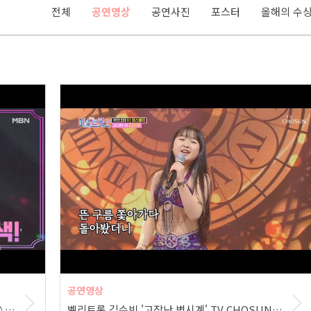
전체
공연영상
공연사진
포스터
올해의 수
공연영상
[안유진 무용단의 탄누라] 서지오 ＜돌리도＞♪ MBN '트롯파이터'
벨리트롯 김수빈 '고장난 벽시계' TV CHOSUN 210114 방송 | [내일은 미스트롯2] 5회 | TV…