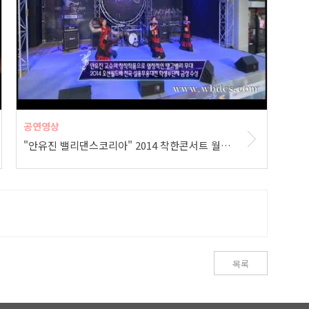
공연영상
"안유진 밸리댄스코리아" 2014 착한콘서트 월드컵 축하공연
목록