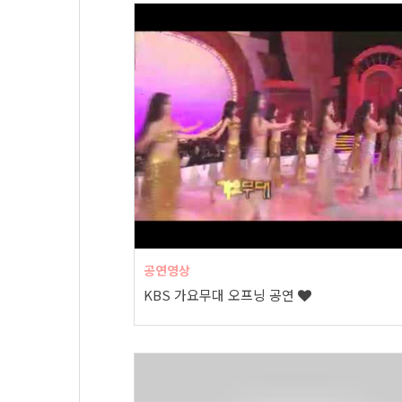
공연영상
KBS 가요무대 오프닝 공연