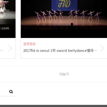
공연영상
14WBDCS 학생부 단체 대상 대구 밸리댄스코리아
2017fid in seoul 1위 sword bellydance벨라무용단 대구밸리댄스코리아 곽나영
더보기