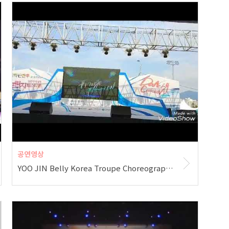
공연영상
YOO JIN Belly Korea Troupe Choreography by #YooJinAn