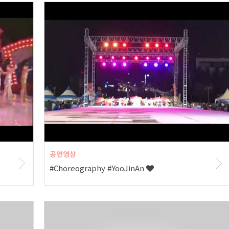
공연영상
#Choreography #YooJinAn