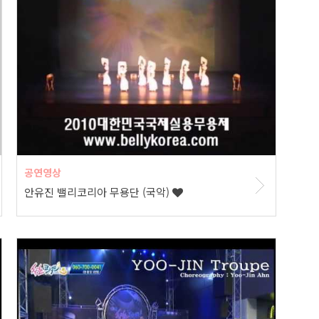
공연영상
안유진 밸리코리아 무용단 (국악)