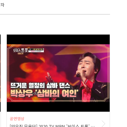
상자
공연영상
[안유진 무용단] 2020 TV MBN '보이스 트롯' 공연 (박상우- 삼바의 여인 ♬)