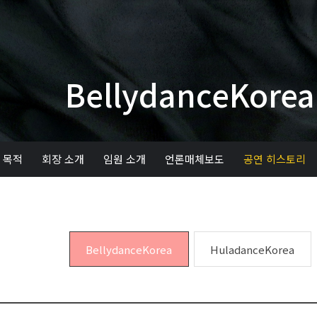
BellydanceKorea
 목적
회장 소개
임원 소개
언론매체보도
공연 히스토리
BellydanceKorea
HuladanceKorea