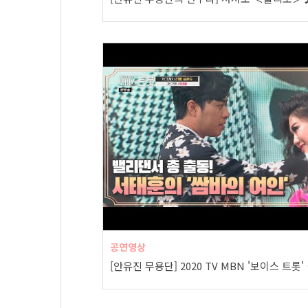
공연영상
[안유진 무