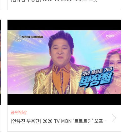
공연영상
[안유진 무용단] 2020 TV MBN '트로트퀸' 오프닝 공연 (박상철-무조건 ♬)