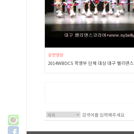
공연영상
20