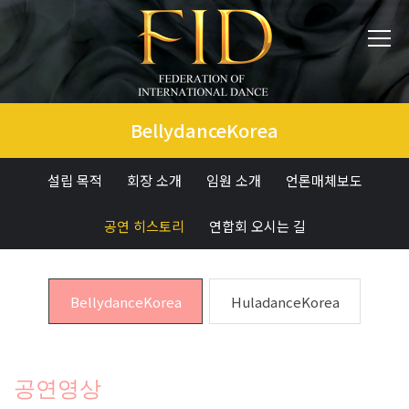
BellydanceKorea
설립 목적
회장 소개
임원 소개
언론매체보도
공연 히스토리
연합회 오시는 길
BellydanceKorea
HuladanceKorea
공연영상