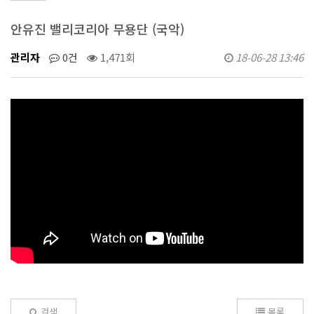
안유진 밸리코리아 무용단 (국악)
관리자
0건
1,471회
18-06-28 13:46
검색
목록