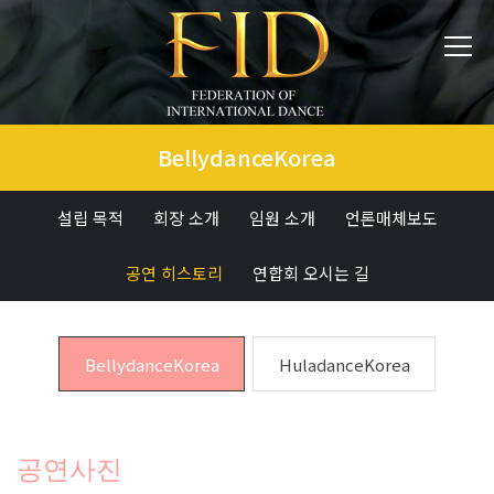
BellydanceKorea
설립 목적
회장 소개
임원 소개
언론매체보도
공연 히스토리
연합회 오시는 길
BellydanceKorea
HuladanceKorea
공연사진