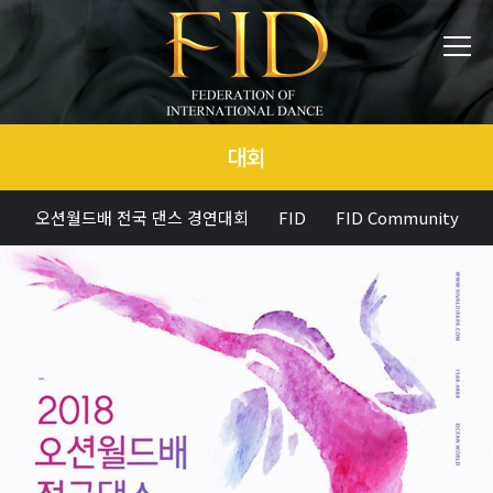
대회
오션월드배 전국 댄스 경연대회
FID
FID Community