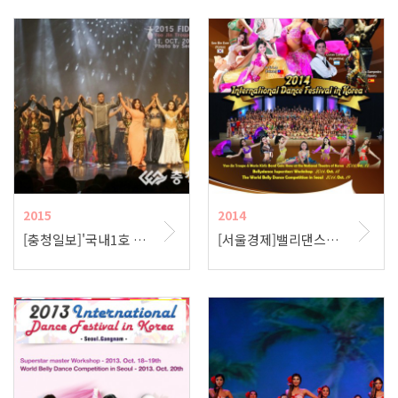
2015
2014
[충청일보]'국내1호 벨리댄스 안무가' 안유진 20주년 공연, 성황리에 막 내려
[서울경제]밸리댄스코리아, 안유진 벨리댄스무용단의 아랍음악과 춤의 향연