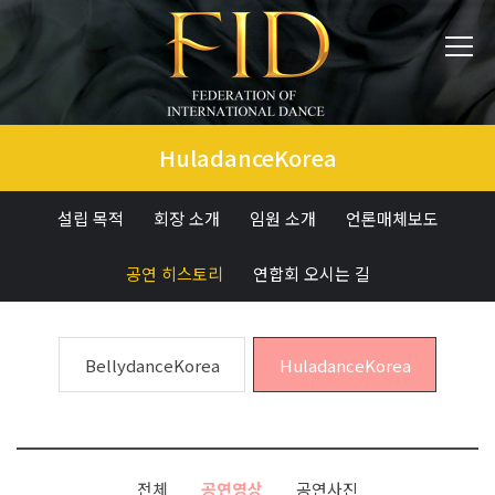
HuladanceKorea
설립 목적
회장 소개
임원 소개
언론매체보도
공연 히스토리
연합회 오시는 길
BellydanceKorea
HuladanceKorea
전체
공연영상
공연사진